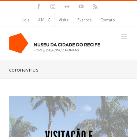
Facebook
Instagram
Flickr
YouTube
Rss
Loja
AMUC
Visite
Eventos
Contato
coronavírus