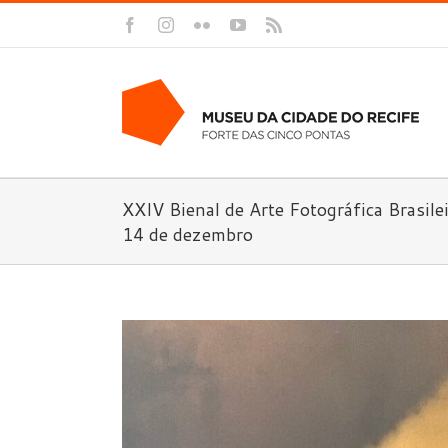
Facebook
Instagram
Flickr
YouTube
Rss
XXIV Bienal de Arte Fotográfica Brasile
14 de dezembro
View
Larger
Image