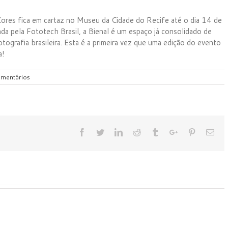
Cores fica em cartaz no Museu da Cidade do Recife até o dia 14 de
pela Fototech Brasil, a Bienal é um espaço já consolidado de
tografia brasileira. Esta é a primeira vez que uma edição do evento
a!
mentários
Facebook
Twitter
Linkedin
Reddit
Tumblr
Google+
Pinterest
Ema