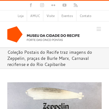
Facebook
Instagram
Flickr
YouTube
Rss
Loja
AMUC
Visite
Eventos
Contato
Coleção Postais do Recife traz imagens do
Zeppelin, praças de Burle Marx, Carnaval
recifense e do Rio Capibaribe
View
Larger
Image