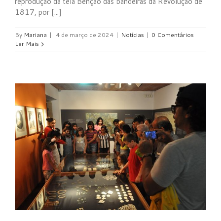
reprodução da tela Bênção das bandeiras da Revolução de
1817, por [...]
By
Mariana
|
4 de março de 2024
|
Notícias
|
0 Comentários
Ler Mais