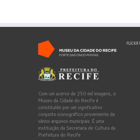
FLICKR
Com um acervo de 250 mil imagens, o
Museu da Cidade do Recife é
constituído por um significativo
conjunto iconográfico proveniente de
vários arquivos municipais. É uma
instituição da Secretaria de Cultura da
Prefeitura do Recife