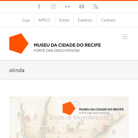
Facebook
Instagram
Flickr
YouTube
Rss
Loja
AMUC
Visite
Eventos
Contato
olinda